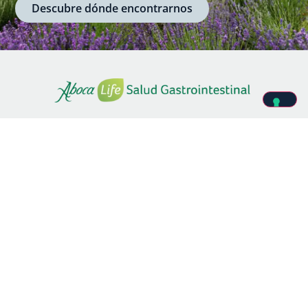
Descubre dónde encontrarnos
SITEMAP
Home
Estómago e intestino
La bioquímica de la felicidad
Enfermedades del aparato digestivo
Artículos
Recetario Aboca
Recetas de la comunidad