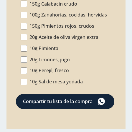
150g Calabacín crudo
100g Zanahorias, cocidas, hervidas
150g Pimientos rojos, crudos
20g Aceite de oliva virgen extra
10g Pimienta
20g Limones, jugo
10g Perejil, fresco
10g Sal de mesa yodada
Compartir tu lista de la compra
por
WhatsApp