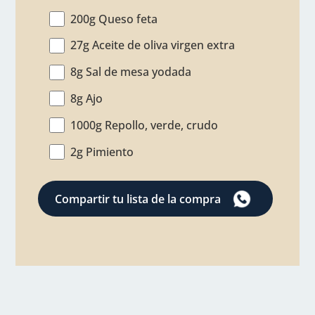
200g Queso feta
27g Aceite de oliva virgen extra
8g Sal de mesa yodada
8g Ajo
1000g Repollo, verde, crudo
2g Pimiento
Compartir tu lista de la compra
por
WhatsApp