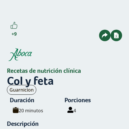
+9
Recetas de nutrición clínica
Col y feta
Tipo
Guarnicion
de
Duración
Porciones
plato:
20 minutos
4
Descripción